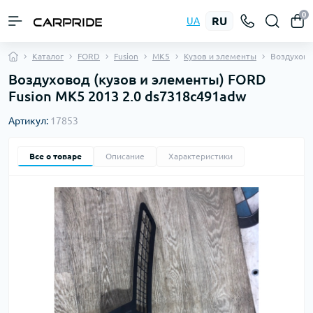
0
RU
UA
Каталог
FORD
Fusion
MK5
Кузов и элементы
Воздухов
Воздуховод (кузов и элементы) FORD
Fusion MK5 2013 2.0 ds7318c491adw
Артикул:
17853
Все о товаре
Описание
Характеристики