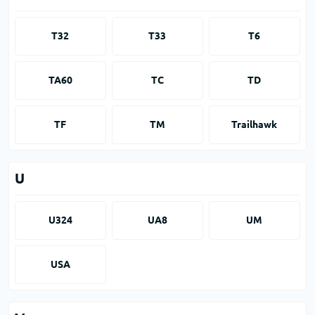
T32
T33
T6
TA60
TC
TD
TF
TM
Trailhawk
U
U324
UA8
UM
USA