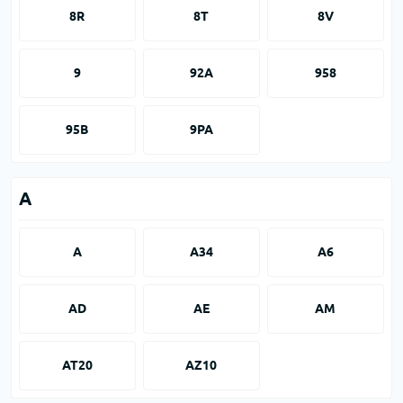
8R
8T
8V
9
92A
958
95B
9PA
A
A
A34
A6
AD
AE
AM
AT20
AZ10