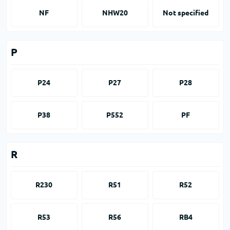
NF
NHW20
Not specified
P
P24
P27
P28
P38
P552
PF
R
R230
R51
R52
R53
R56
RB4