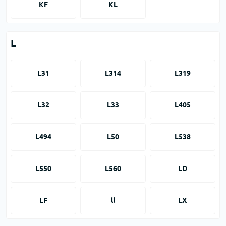
KF
KL
L
L31
L314
L319
L32
L33
L405
L494
L50
L538
L550
L560
LD
LF
ll
LX