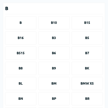
B
B
B10
B15
B16
B3
B5
B515
B6
B7
B8
B9
BK
BL
BM
BMW X5
BN
BP
BR