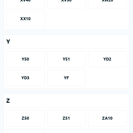
XV40
XV50
XW20
XX10
Y
Y50
Y51
YD2
YD3
YF
Z
Z50
Z51
ZA10