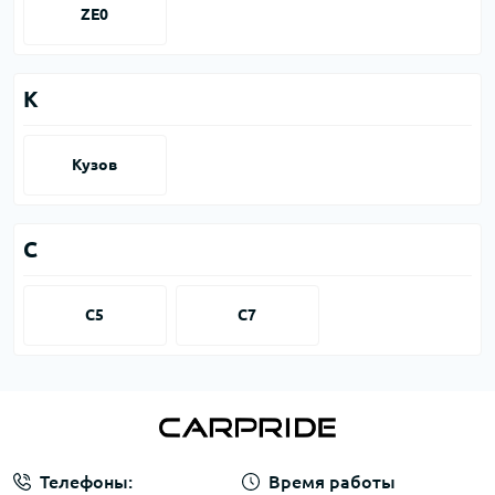
ZE0
К
Кузов
С
С5
С7
Телефоны:
Время работы