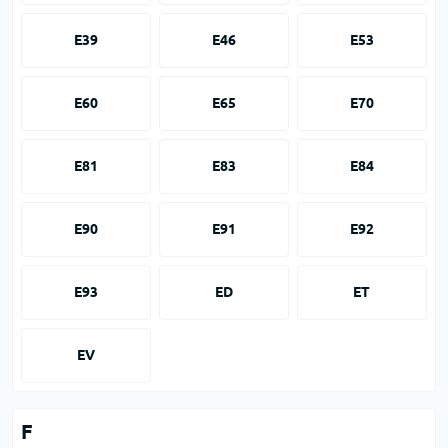
E39
E46
E53
E60
E65
E70
E81
E83
E84
E90
E91
E92
E93
ED
ET
EV
F