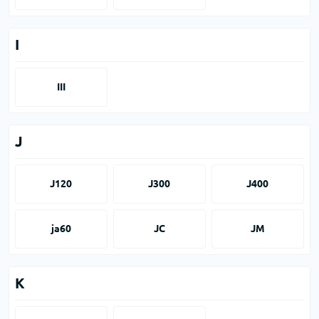
I
III
J
J120
J300
J400
ja60
JC
JM
K