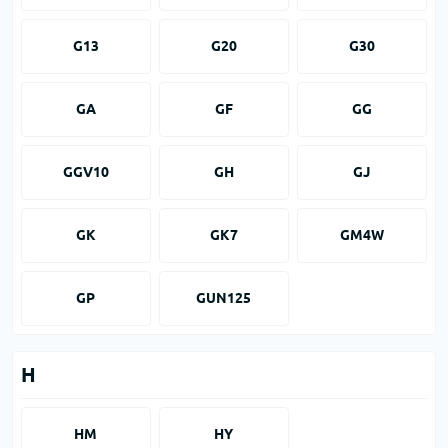
G13
G20
G30
GA
GF
GG
GGV10
GH
GJ
GK
GK7
GM4W
GP
GUN125
H
HM
HY