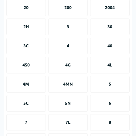
20
200
2004
2H
3
30
3C
4
40
450
4G
4L
4M
4MN
5
5C
5N
6
7
7L
8