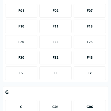
F01
F02
F07
F10
F11
F15
F20
F22
F25
F30
F32
F48
F5
FL
FY
G
G
G01
G06