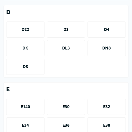
D
D22
D3
D4
DK
DL3
DN8
DS
E
E140
E30
E32
E34
E36
E38