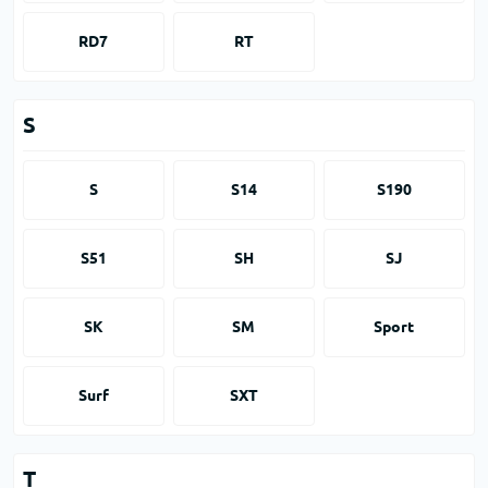
RD7
RT
S
S
S14
S190
S51
SH
SJ
SK
SM
Sport
Surf
SXT
T