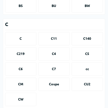
BS
BU
BW
C
C
C11
C140
C219
C4
C5
C6
C7
cc
CM
Coupe
CU2
CW