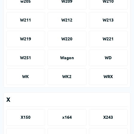
w205
W209
W210
W211
W212
W213
W219
W220
W221
W251
Wagon
WD
WK
WK2
WRX
X
X150
x164
X243