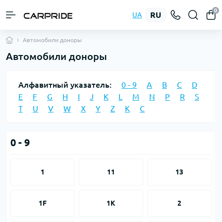
0
RU
UA
Автомобили доноры
Автомобили доноры
Алфавитный указатель:
0 - 9
A
B
C
D
E
F
G
H
I
J
K
L
M
N
P
R
S
T
U
V
W
X
Y
Z
К
С
0 - 9
1
11
13
1F
1K
2