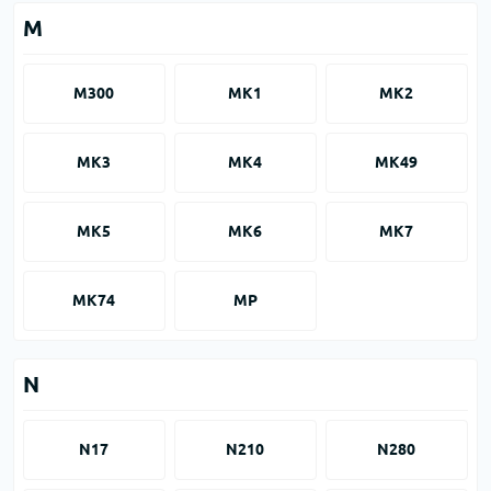
M
M300
MK1
MK2
MK3
MK4
MK49
MK5
MK6
MK7
MK74
MP
N
N17
N210
N280