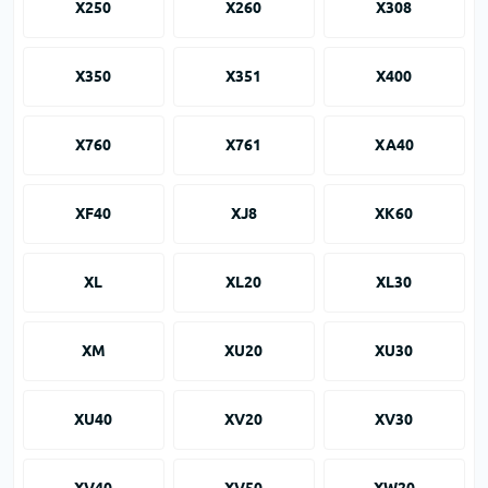
X250
X260
X308
X350
X351
X400
X760
X761
XA40
XF40
XJ8
XK60
XL
XL20
XL30
XM
XU20
XU30
XU40
XV20
XV30