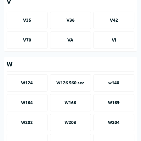
V
V35
V36
V42
V70
VA
VI
W
W124
W126 560 sec
w140
W164
W166
W169
W202
W203
W204