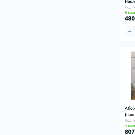
Накл
Код т
В нал
480
Абсо
(нап
Код т
В нал
807