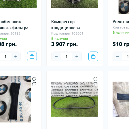
ообменник
Компрессор
Уплотни
яного фильтра
кондиционера
Код товар
В наличи
овара: 50125
Код товара: 108001
ичии
В наличии
08 грн.
3 907 грн.
510 гр