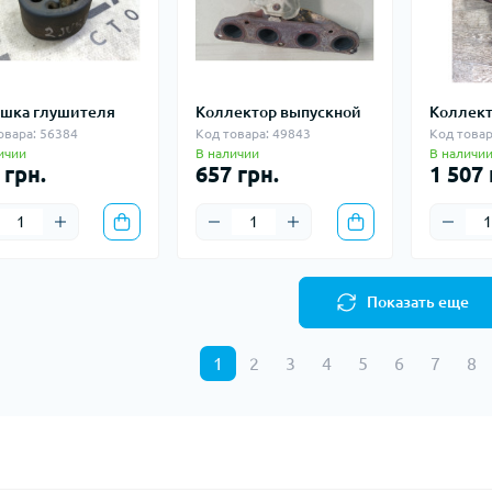
шка глушителя
Коллектор выпускной
Коллект
овара: 56384
Код товара: 49843
Код товар
ичии
В наличии
В наличи
 грн.
657 грн.
1 507 
Показать еще
1
2
3
4
5
6
7
8