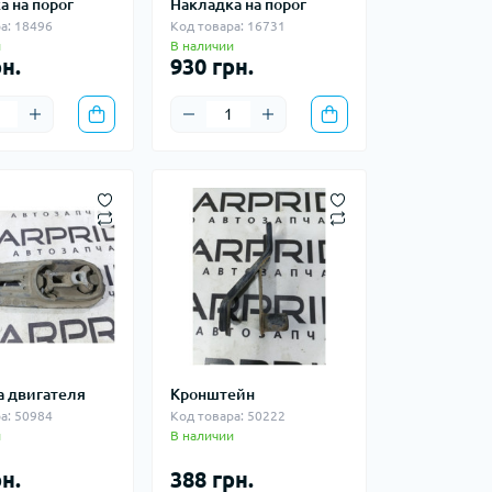
а на порог
Накладка на порог
а: 18496
Код товара: 16731
и
В наличии
н.
930 грн.
 двигателя
Кронштейн
а: 50984
Код товара: 50222
и
В наличии
н.
388 грн.