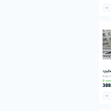
труб
Код т
В нал
388