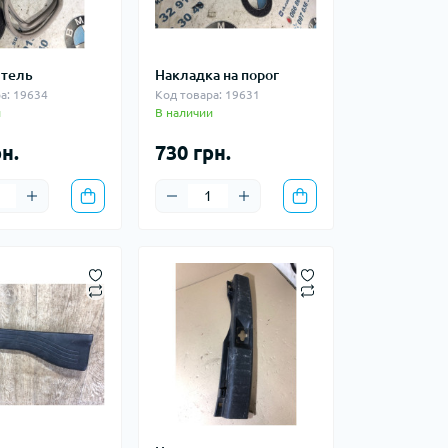
тель
Накладка на порог
а: 19634
Код товара: 19631
и
В наличии
н.
730 грн.