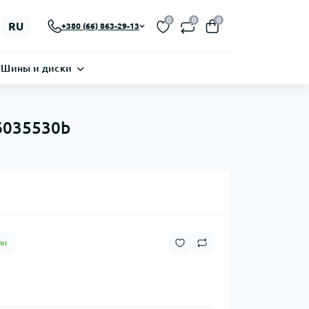
0
0
0
RU
+380 (66) 863-29-13
Шины и диски
l6035530b
ии