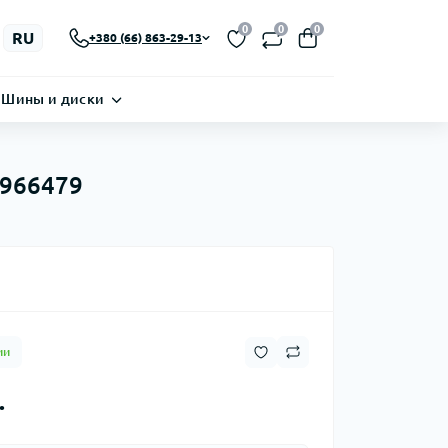
0
0
0
RU
+380 (66) 863-29-13
Шины и диски
6966479
ии
.