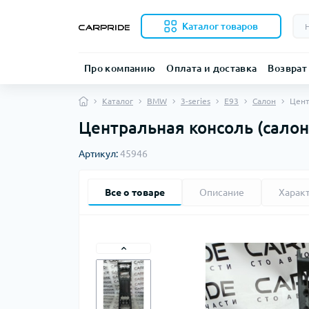
Каталог товаров
Про компанию
Оплата и доставка
Возврат
Каталог
BMW
3-series
E93
Салон
Цент
Центральная консоль (салон
Артикул:
45946
Все о товаре
Описание
Харак