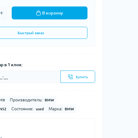
В корзину
Быстрый заказ
р в 1 клик:
Купить
Производитель:
010
BMW
Состояние:
Марка:
 N52
used
BMW