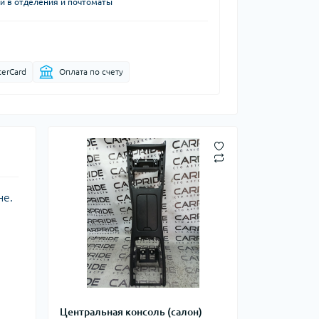
й в отделения и почтоматы
terCard
Оплата по счету
не.
Центральная консоль (салон)