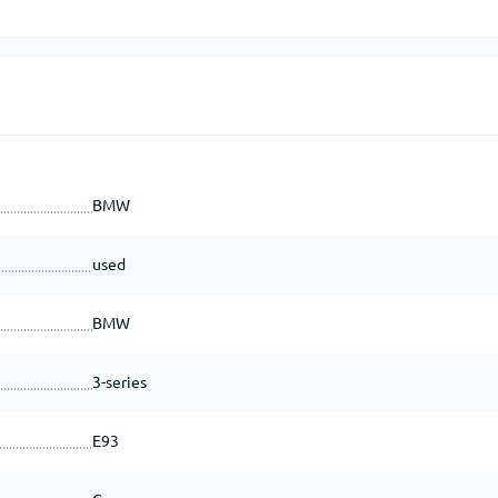
BMW
used
BMW
3-series
E93