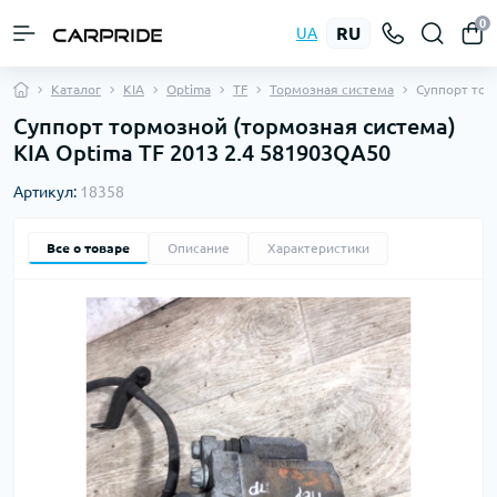
0
RU
UA
Каталог
KIA
Optima
TF
Тормозная система
Суппорт то
Суппорт тормозной (тормозная система)
KIA Optima TF 2013 2.4 581903QA50
Артикул:
18358
Все о товаре
Описание
Характеристики