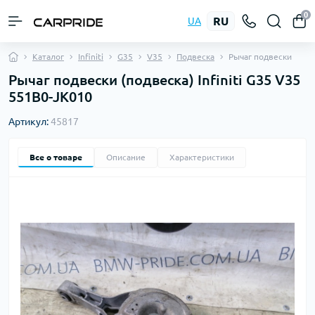
0
RU
UA
Каталог
Infiniti
G35
V35
Подвеска
Рычаг подвески
Рычаг подвески (подвеска) Infiniti G35 V35
551B0-JK010
Артикул:
45817
Все о товаре
Описание
Характеристики