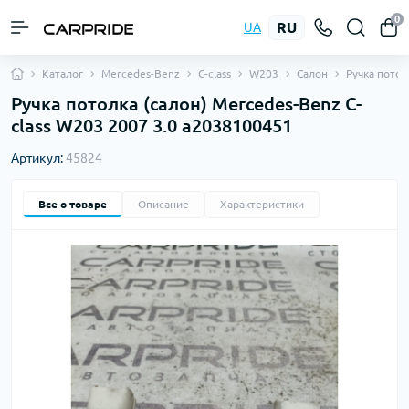
0
RU
UA
Каталог
Mercedes-Benz
C-class
W203
Салон
Ручка потол
Ручка потолка (салон) Mercedes-Benz C-
class W203 2007 3.0 a2038100451
Артикул:
45824
Все о товаре
Описание
Характеристики