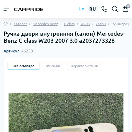
0
RU
UA
Каталог
Mercedes-Benz
C-class
W203
Салон
Ручка двер
Ручка двери внутренняя (салон) Mercedes-
Benz C-class W203 2007 3.0 a2037273328
Артикул:
46220
Все о товаре
Описание
Характеристики