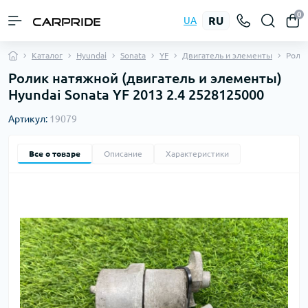
0
RU
UA
Каталог
Hyundai
Sonata
YF
Двигатель и элементы
Роли
Ролик натяжной (двигатель и элементы)
Hyundai Sonata YF 2013 2.4 2528125000
Артикул:
19079
Все о товаре
Описание
Характеристики