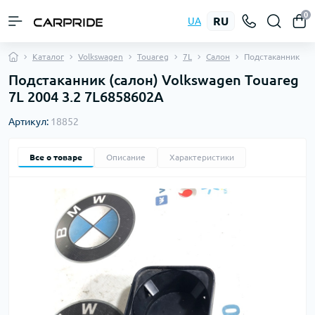
0
RU
UA
Каталог
Volkswagen
Touareg
7L
Салон
Подстаканник
Подстаканник (салон) Volkswagen Touareg
7L 2004 3.2 7L6858602A
Артикул:
18852
Все о товаре
Описание
Характеристики