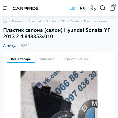
0
RU
UA
Каталог
Hyundai
Sonata
YF
Салон
Пластик салона
Пластик салона (салон) Hyundai Sonata YF
2013 2.4 848353s010
Артикул:
19264
Все о товаре
Описание
Характеристики