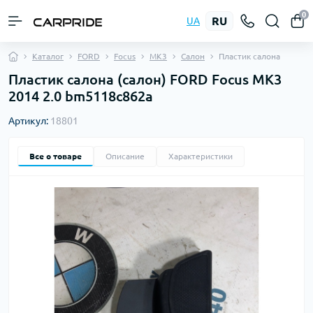
0
RU
UA
Каталог
FORD
Focus
MK3
Салон
Пластик салона
Пластик салона (салон) FORD Focus MK3
2014 2.0 bm5118c862a
Артикул:
18801
Все о товаре
Описание
Характеристики