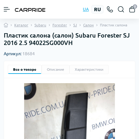
0
RU
UA
Каталог
Subaru
Forester
SJ
Салон
Пластик салона
Пластик салона (салон) Subaru Forester SJ
2016 2.5 94022SG000VH
Артикул:
18684
Все о товаре
Описание
Характеристики