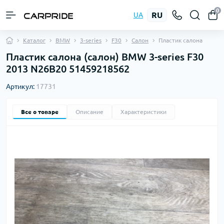
0
RU
UA
Каталог
BMW
3-series
F30
Салон
Пластик салона
Пластик салона (салон) BMW 3-series F30
2013 N26B20 51459218562
Артикул:
17731
Все о товаре
Описание
Характеристики