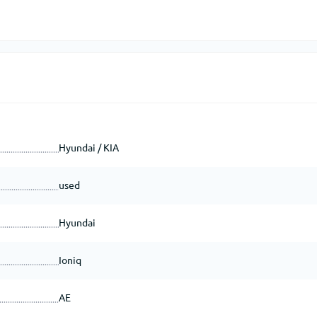
Hyundai / KIA
used
Hyundai
Ioniq
AE