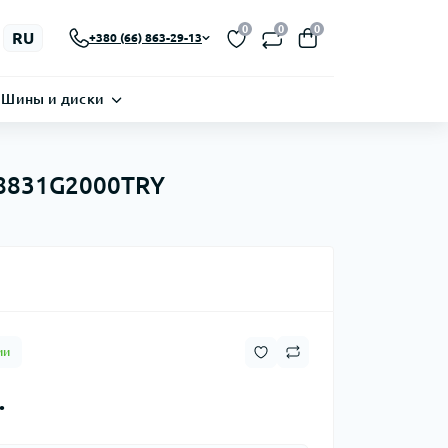
0
0
0
RU
+380 (66) 863-29-13
Шины и диски
 88831G2000TRY
ии
.