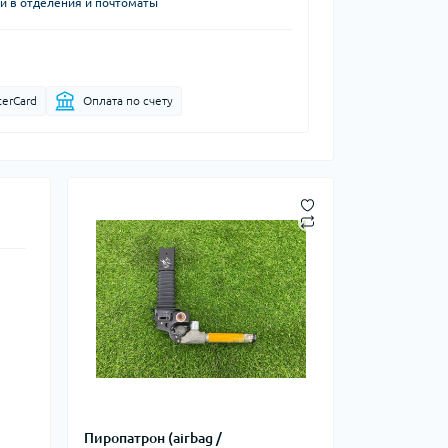
й в отделения и почтоматы
terCard
Оплата по счету
Пиропатрон (airbag /