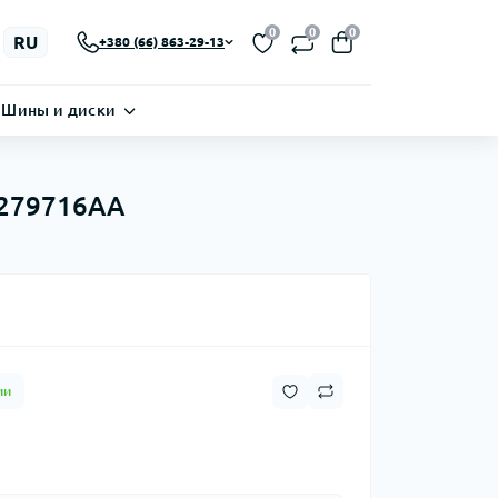
0
0
0
RU
+380 (66) 863-29-13
Шины и диски
8279716AA
ии