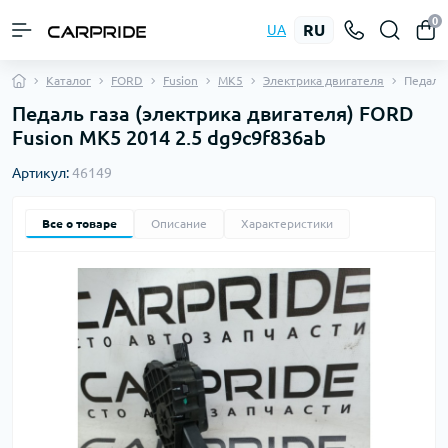
0
RU
UA
Каталог
FORD
Fusion
MK5
Электрика двигателя
Педаль 
Педаль газа (электрика двигателя) FORD
Fusion MK5 2014 2.5 dg9c9f836ab
Артикул:
46149
Все о товаре
Описание
Характеристики