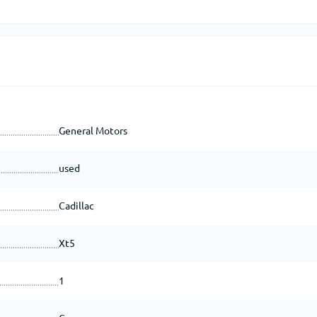
General Motors
used
Cadillac
Xt5
1