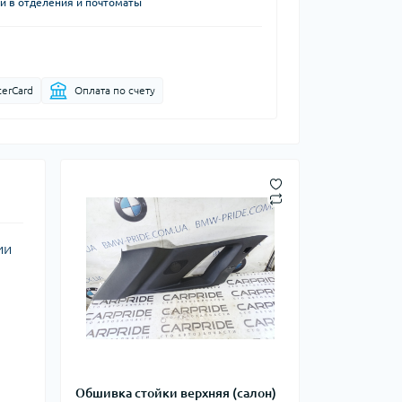
й в отделения и почтоматы
terCard
Оплата по счету
ии
Обшивка стойки верхняя (салон)