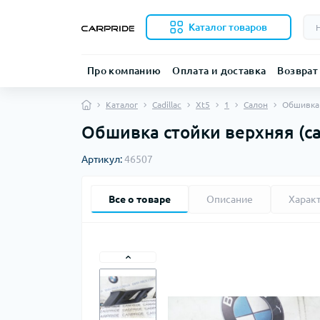
Каталог товаров
Про компанию
Оплата и доставка
Возврат
Каталог
Cadillac
Xt5
1
Салон
Обшивка 
Обшивка стойки верхняя (сал
Артикул:
46507
Все о товаре
Описание
Харак