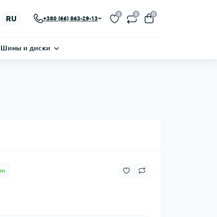
0
0
0
RU
+380 (66) 863-29-13
Шины и диски
ии