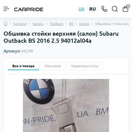
0
RU
UA
Каталог
Subaru
Outback
BS
Салон
Обшивка стойки вер
Обшивка стойки верхняя (салон) Subaru
Outback BS 2016 2.5 94012al04a
Артикул:
46248
Все о товаре
Описание
Характеристики