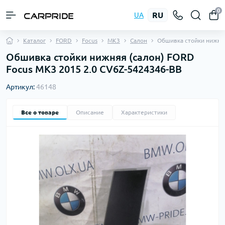
0
RU
UA
Каталог
FORD
Focus
MK3
Салон
Обшивка стойки нижня
Обшивка стойки нижняя (салон) FORD
Focus MK3 2015 2.0 CV6Z-5424346-BB
Артикул:
46148
Все о товаре
Описание
Характеристики