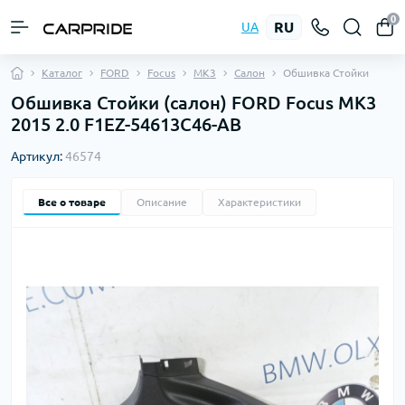
0
RU
UA
Каталог
FORD
Focus
MK3
Салон
Обшивка Стойки
Обшивка Стойки (салон) FORD Focus MK3
2015 2.0 F1EZ-54613C46-AB
Артикул:
46574
Все о товаре
Описание
Характеристики