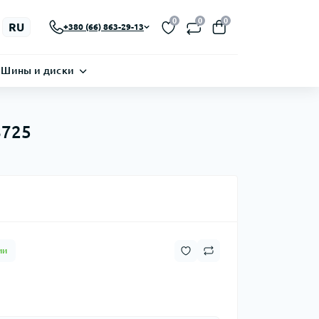
0
0
0
RU
+380 (66) 863-29-13
Шины и диски
8725
ии