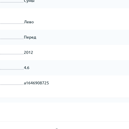
Сумы
Лево
Перед
2012
4.6
a1646908725