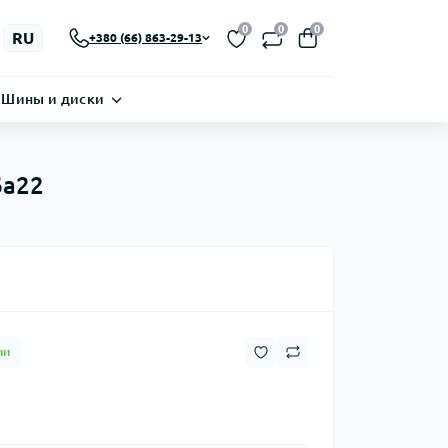
0
0
0
RU
+380 (66) 863-29-13
Шины и диски
6a22
ии