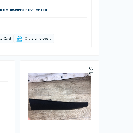
й в отделения и почтоматы
terCard
Оплата по счету