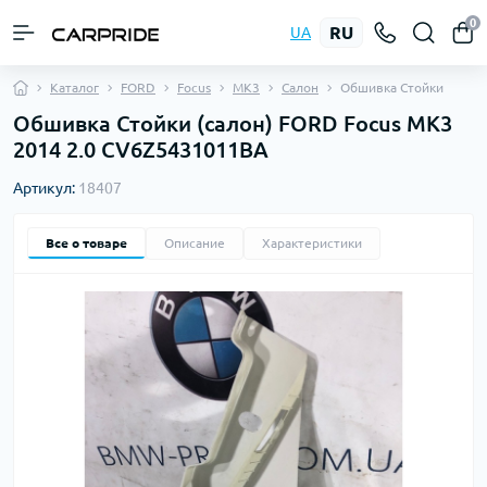
0
RU
UA
Каталог
FORD
Focus
MK3
Салон
Обшивка Стойки
Обшивка Стойки (салон) FORD Focus MK3
2014 2.0 CV6Z5431011BA
Артикул:
18407
Все о товаре
Описание
Характеристики