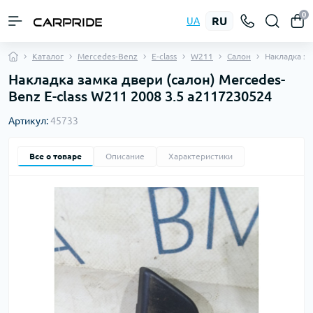
0
RU
UA
Каталог
Mercedes-Benz
E-class
W211
Салон
Накладка з
Накладка замка двери (салон) Mercedes-
Benz E-class W211 2008 3.5 a2117230524
Артикул:
45733
Все о товаре
Описание
Характеристики