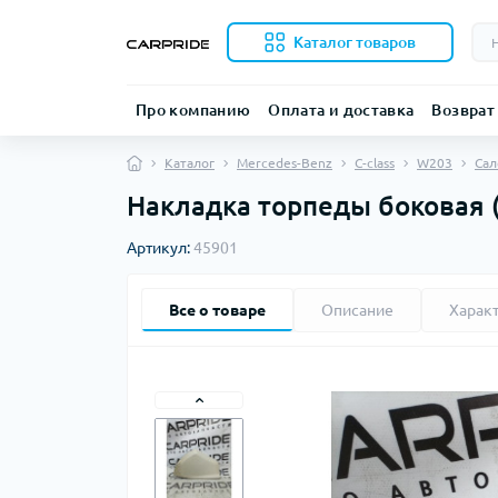
Каталог товаров
Про компанию
Оплата и доставка
Возврат
Каталог
Mercedes-Benz
C-class
W203
Сал
Накладка торпеды боковая (
Артикул:
45901
Все о товаре
Описание
Харак