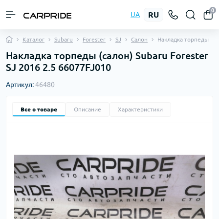
0
RU
UA
Каталог
Subaru
Forester
SJ
Салон
Накладка торпеды
Накладка торпеды (салон) Subaru Forester
SJ 2016 2.5 66077FJ010
Артикул:
46480
Все о товаре
Описание
Характеристики