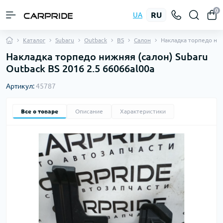
0
RU
UA
Каталог
Subaru
Outback
BS
Салон
Накладка торпедо ни
Накладка торпедо нижняя (салон) Subaru
Outback BS 2016 2.5 66066al00a
Артикул:
45787
Все о товаре
Описание
Характеристики