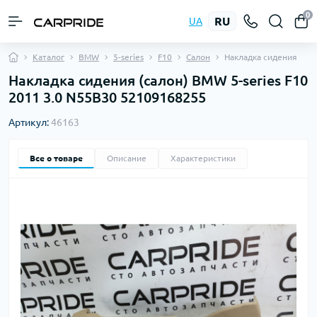
0
RU
UA
Каталог
BMW
5-series
F10
Салон
Накладка сидения
Накладка сидения (салон) BMW 5-series F10
2011 3.0 N55B30 52109168255
Артикул:
46163
Все о товаре
Описание
Характеристики