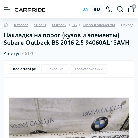
0
RU
UA
Каталог
Subaru
Outback
BS
Кузов и элементы
Накладка
Накладка на порог (кузов и элементы)
Subaru Outback BS 2016 2.5 94060AL13AVH
Артикул:
46120
Все о товаре
Описание
Характеристики