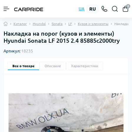
0
RU
UA
Каталог
Hyundai
Sonata
LF
Кузов и элементы
Накладка 
Накладка на порог (кузов и элементы)
Hyundai Sonata LF 2015 2.4 85885c2000try
Артикул:
18235
Все о товаре
Описание
Характеристики