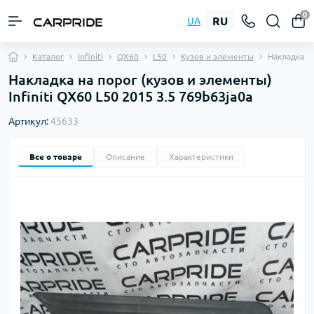
0
RU
UA
Каталог
Infiniti
QX60
L50
Кузов и элементы
Накладка н
Накладка на порог (кузов и элементы)
Infiniti QX60 L50 2015 3.5 769b63ja0a
Артикул:
45633
Все о товаре
Описание
Характеристики