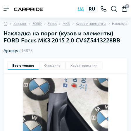
0
RU
UA
Каталог
FORD
Focus
MK3
Кузов и элементы
Накладка н
Накладка на порог (кузов и элементы)
FORD Focus MK3 2015 2.0 CV6Z5413228BB
Артикул:
18873
Все о товаре
Описание
Характеристики