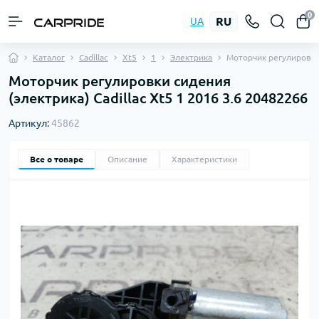
0
RU
UA
Каталог
Cadillac
Xt5
1
Электрика
Моторчик регулировк
Моторчик регулировки сидения
(электрика) Cadillac Xt5 1 2016 3.6 20482266
Артикул:
45862
Все о товаре
Описание
Характеристики