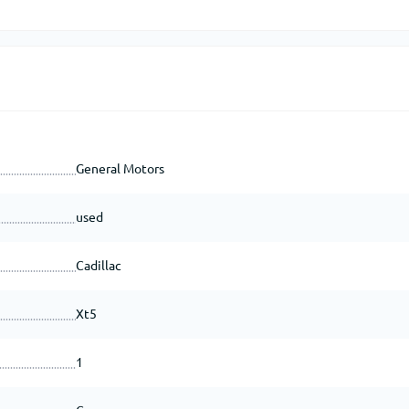
General Motors
used
Cadillac
Xt5
1