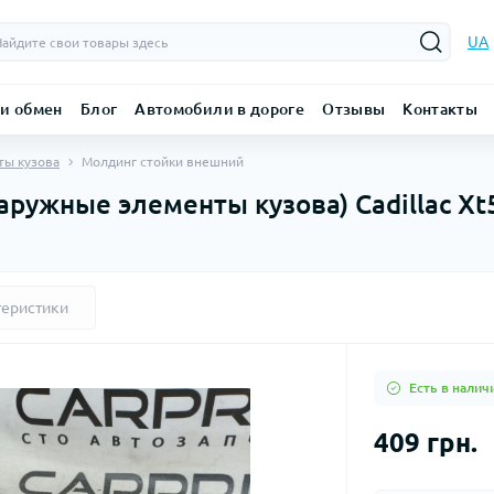
UA
 и обмен
Блог
Автомобили в дороге
Отзывы
Контакты
ты кузова
Молдинг стойки внешний
ружные элементы кузова) Cadillac Xt5
теристики
Есть в налич
409 грн.