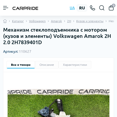
0
RU
UA
Каталог
Volkswagen
Amarok
2H
Кузов и элементы
Меха
Механизм стеклоподъемника с мотором
(кузов и элементы) Volkswagen Amarok 2H
2.0 2H7839401D
Артикул:
110627
Все о товаре
Описание
Характеристики