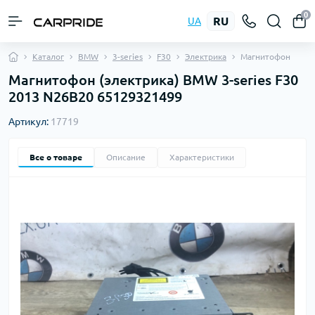
0
RU
UA
Каталог
BMW
3-series
F30
Электрика
Магнитофон
Магнитофон (электрика) BMW 3-series F30
2013 N26B20 65129321499
Артикул:
17719
Все о товаре
Описание
Характеристики