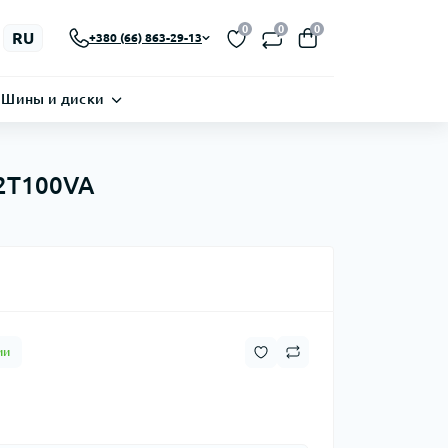
0
0
0
RU
+380 (66) 863-29-13
Шины и диски
52T100VA
ии