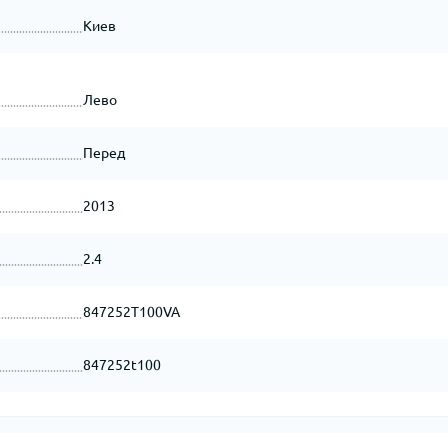
Киев
Лево
Перед
2013
2.4
847252T100VA
847252t100