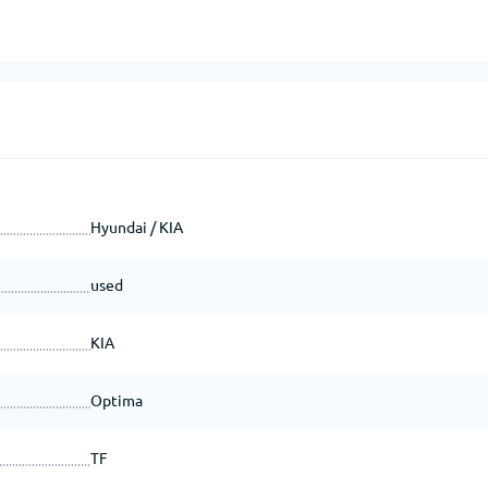
Hyundai / KIA
used
KIA
Optima
TF