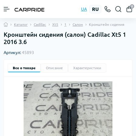
0
RU
UA
Каталог
Cadillac
Xt5
1
Салон
Кронштейн сидения
Кронштейн сидения (салон) Cadillac Xt5 1
2016 3.6
Артикул:
45893
Все о товаре
Описание
Характеристики