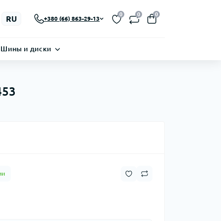
0
0
0
RU
+380 (66) 863-29-13
Шины и диски
453
ии