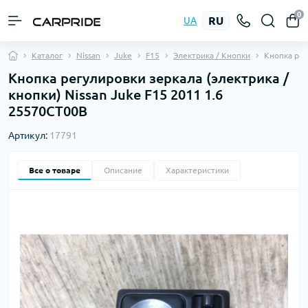
0
RU
UA
Каталог
Nissan
Juke
F15
Электрика / Кнопки
Кнопка рег
Кнопка регулировки зеркала (электрика /
кнопки) Nissan Juke F15 2011 1.6
25570CT00B
Артикул:
17791
Все о товаре
Описание
Характеристики