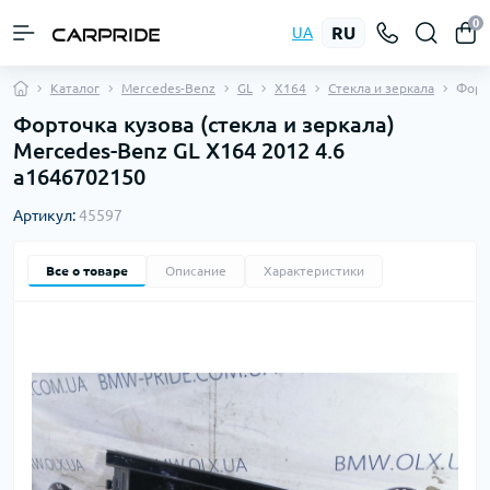
0
RU
UA
Каталог
Mercedes-Benz
GL
X164
Стекла и зеркала
Форт
Форточка кузова (стекла и зеркала)
Mercedes-Benz GL X164 2012 4.6
a1646702150
Артикул:
45597
Все о товаре
Описание
Характеристики