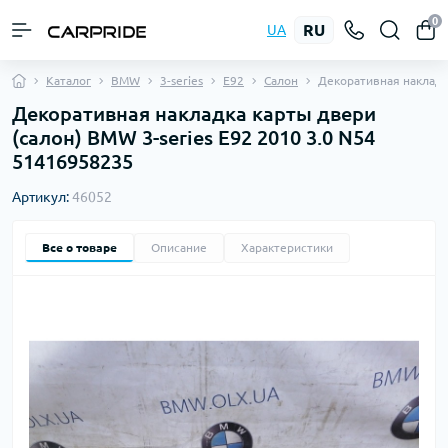
0
RU
UA
Каталог
BMW
3-series
E92
Салон
Декоративная накладк
Декоративная накладка карты двери
(салон) BMW 3-series E92 2010 3.0 N54
51416958235
Артикул:
46052
Все о товаре
Описание
Характеристики