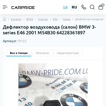
0
RU
UA
Каталог
BMW
3-series
E46
Салон
Дефлектор воздухово
Дефлектор воздуховода (салон) BMW 3-
series E46 2001 M54B30 64228361897
Артикул:
19122
Все о товаре
Описание
Характеристики