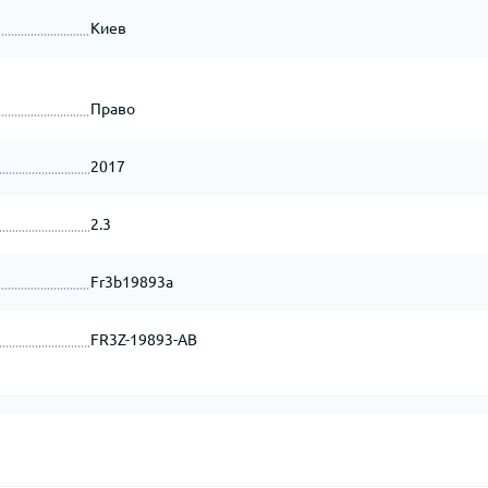
Киев
Право
2017
2.3
Fr3b19893a
FR3Z-19893-AB