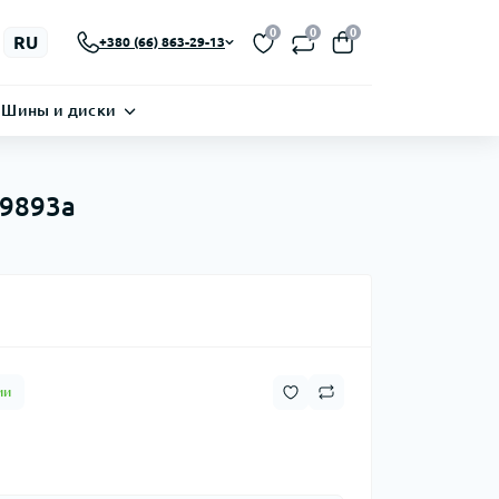
0
0
0
RU
+380 (66) 863-29-13
Шины и диски
19893a
ии