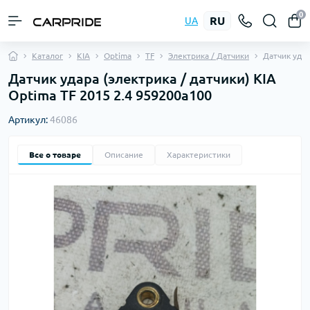
0
RU
UA
Каталог
KIA
Optima
TF
Электрика / Датчики
Датчик уда
Датчик удара (электрика / датчики) KIA
Optima TF 2015 2.4 959200a100
Артикул:
46086
Все о товаре
Описание
Характеристики