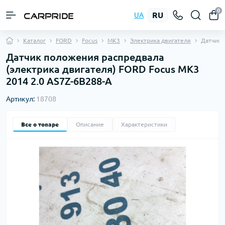
0
RU
UA
Каталог
FORD
Focus
MK3
Электрика двигателя
Датчик 
Датчик положения распредвала
(электрика двигателя) FORD Focus MK3
2014 2.0 AS7Z-6B288-A
Артикул:
18708
Все о товаре
Описание
Характеристики