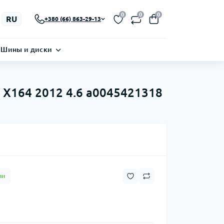
0
0
0
RU
+380 (66) 863-29-13
Шины и диски
 X164 2012 4.6 a0045421318
ии