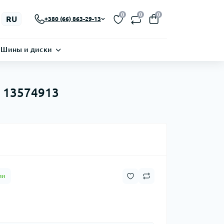
0
0
0
RU
+380 (66) 863-29-13
Шины и диски
4 13574913
ии