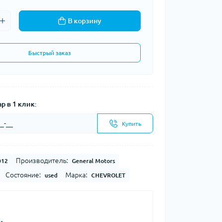
В корзину
Быстрый заказ
р в 1 клик:
Купить
Производитель:
012
General Motors
Состояние:
Марка:
used
CHEVROLET